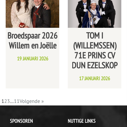
Broedspaar 2026
TOM I
Willem en Joëlle
(WILLEMSSEN)
71E PRINS CV
19 JANUARI 2026
DUN EZELSKOP
17 JANUARI 2026
1
2
3
…
11
Volgende »
SPONSOREN
NUTTIGE LINKS