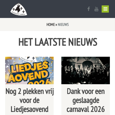
Ezelskop vlag
Uitslag Optocht 2026
Sponsor worden?
HOME
»
NIEUWS
Aanmelden werkaezels
Optocht Route
HET LAATSTE NIEUWS
Bestuur en Commissies
Optochtreglement
Oud Prinsen Galerij
Aanmelden optocht 2027
Oud Trio’s
De raad van 11
Nog 2 plekken vrij
Dank voor een
Lid worden
voor de
geslaagde
Liedjesaovend
carnaval 2026
Documenten