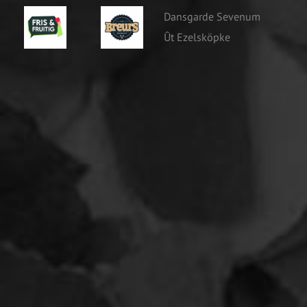
Dansgarde Sevenum
Ût Ezelsköpke