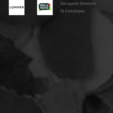
Dansgarde Sevenum
Mascotte
Ût Ezelsköpke