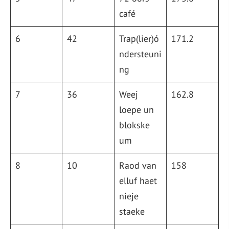
café
6
42
Trap(lier)ó
171.2
ndersteuni
ng
7
36
Weej
162.8
loepe un
blokske
um
8
10
Raod van
158
elluf haet
nieje
staeke