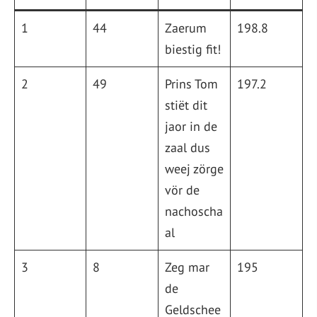
1
44
Zaerum
198.8
biestig fit!
2
49
Prins Tom
197.2
stiët dit
jaor in de
zaal dus
weej zörge
vör de
nachoscha
al
3
8
Zeg mar
195
de
Geldschee