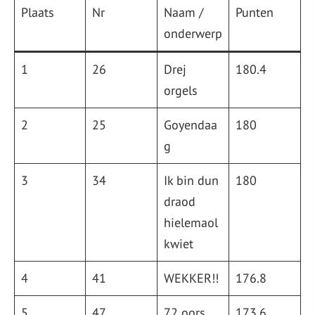
Plaats
Nr
Naam /
Punten
onderwerp
1
26
Drej
180.4
orgels
2
25
Goyendaa
180
g
3
34
Ik bin dun
180
draod
hielemaol
kwiet
4
41
WEKKER!!
176.8
5
47
72 oors
173.6