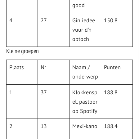
good
4
27
Gin iedee
150.8
vuur d’n
optoch
Kleine groepen
Plaats
Nr
Naam /
Punten
onderwerp
1
37
Klokkensp
188.8
el, pastoor
op Spotify
2
13
Mexi-kano
188.4