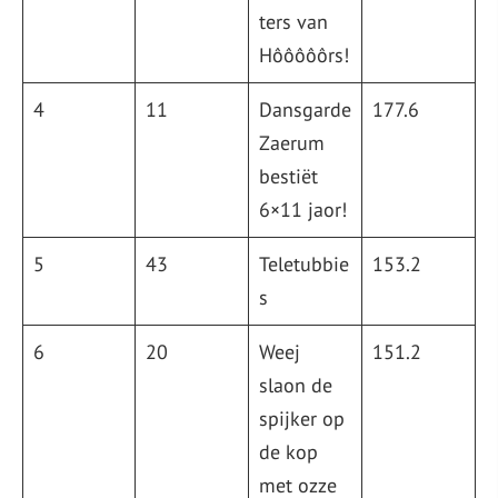
ters van
Hôôôôôrs!
4
11
Dansgarde
177.6
Zaerum
bestiët
6×11 jaor!
5
43
Teletubbie
153.2
s
6
20
Weej
151.2
slaon de
spijker op
de kop
met ozze