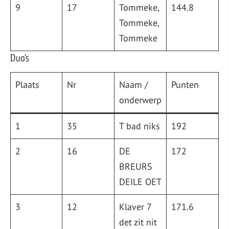
9
17
Tommeke,
144.8
Tommeke,
Tommeke
Duo’s
Plaats
Nr
Naam /
Punten
onderwerp
1
35
T bad niks
192
2
16
DE
172
BREURS
DEILE OET
3
12
Klaver 7
171.6
det zit nit