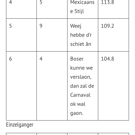
4
5
Mexicaans
113.8
e Stijl
5
9
Weej
109.2
hebbe d’r
schiet ân
6
4
Boser
104.8
kunne we
verslaon,
dan zal de
Carnaval
ok wal
gaon.
Einzelganger