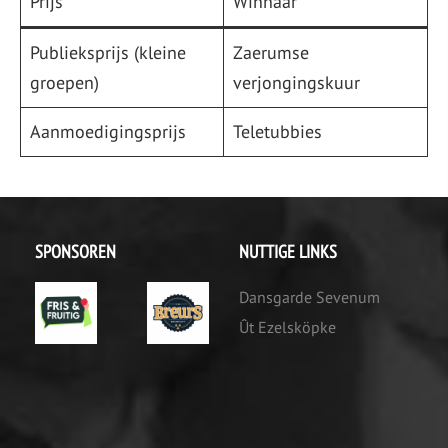
Prijs
Winnaar
Publieksprijs (kleine
Zaerumse
groepen)
verjongingskuur
Aanmoedigingsprijs
Teletubbies
SPONSOREN
NUTTIGE LINKS
Dansgarde Sevenum
Ût Ezelsköpke