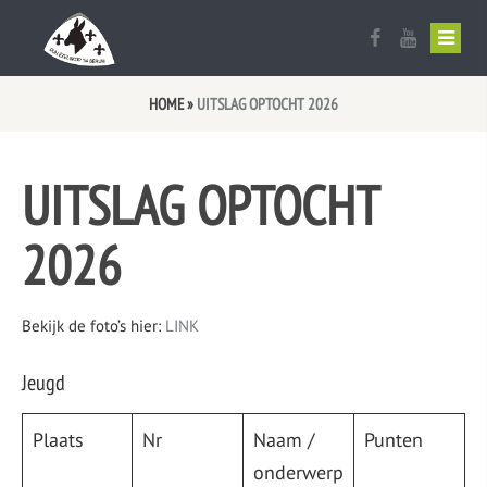
Ezelskop vlag
Uitslag Optocht 2026
Sponsor worden?
HOME
»
UITSLAG OPTOCHT 2026
Aanmelden werkaezels
Optocht Route
UITSLAG OPTOCHT
Bestuur en Commissies
Optochtreglement
2026
Oud Prinsen Galerij
Aanmelden optocht 2027
Oud Trio’s
Bekijk de foto’s hier:
LINK
De raad van 11
Jeugd
Lid worden
Plaats
Nr
Naam /
Punten
Documenten
onderwerp