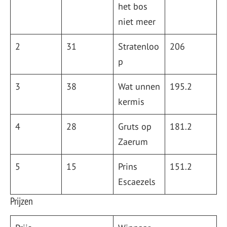
het bos
niet meer
2
31
Stratenloo
206
p
3
38
Wat unnen
195.2
kermis
4
28
Gruts op
181.2
Zaerum
5
15
Prins
151.2
Escaezels
Prijzen