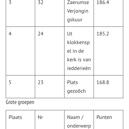
3
32
Zaerumse
186.4
Verjongin
gskuur
4
24
Ut
185.2
klokkensp
el in de
kerk is van
iedderieën
5
23
Plats
168.8
gezoôch
Grote groepen
Plaats
Nr
Naam /
Punten
onderwerp