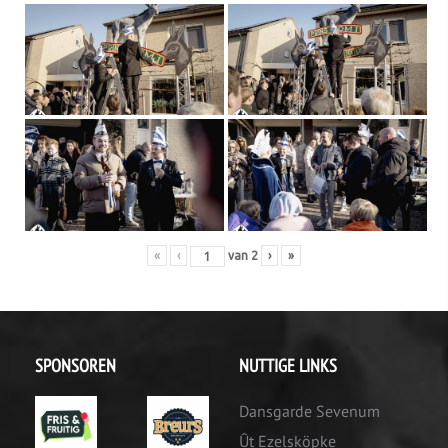
«
‹
van
2
›
»
SPONSOREN
NUTTIGE LINKS
Dansgarde Sevenum
Ût Ezelsköpke