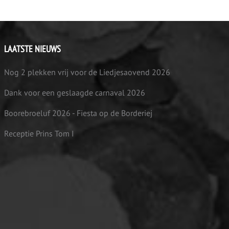
LAATSTE NIEUWS
Nog 2 plekken vrij voor de Liedjesaovend 2026
Dank voor een geslaagde carnaval 2026
Boorebroeluf 2026 - Fiesta op de Borderiej
Receptie Prins Tom I