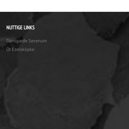
NUTTIGE LINKS
Dansgarde Sevenum
Ût Ezelsköpke