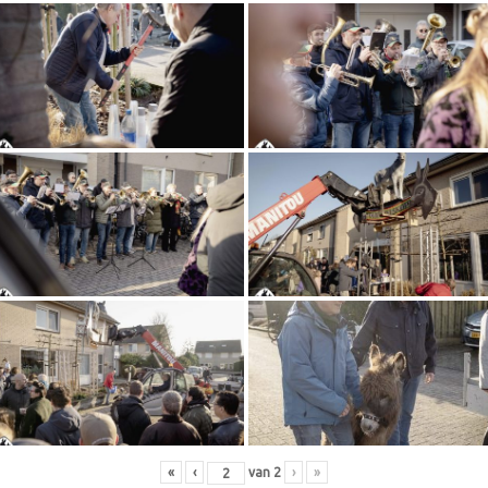
«
‹
van
2
›
»