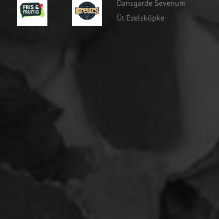
Dansgarde Sevenum
Mascotte
Ût Ezelsköpke