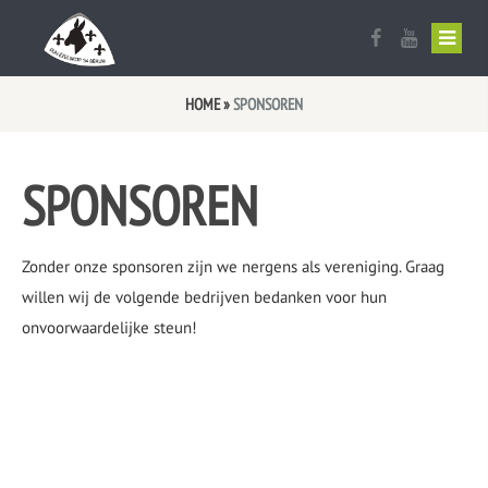
Ezelskop vlag
Uitslag Optocht 2026
Sponsor worden?
HOME
»
SPONSOREN
Aanmelden werkaezels
Optocht Route
SPONSOREN
Bestuur en Commissies
Optochtreglement
Oud Prinsen Galerij
Aanmelden optocht 2027
Zonder onze sponsoren zijn we nergens als vereniging. Graag
Oud Trio’s
willen wij de volgende bedrijven bedanken voor hun
onvoorwaardelijke steun!
De raad van 11
Lid worden
Documenten