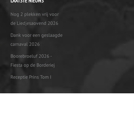
LAATSTE NIEUWS
Nog 2 plekken vrij voor
de Liedjesaovend 2026
Dank voor een geslaagde
carnaval 2026
Boorebroeluf 2026 -
Fiesta op de Borderiej
Receptie Prins Tom I