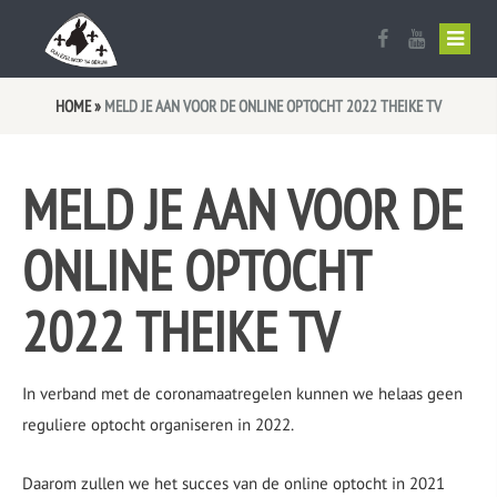
Ezelskop vlag
Uitslag Optocht 2026
Sponsor worden?
HOME
»
MELD JE AAN VOOR DE ONLINE OPTOCHT 2022 THEIKE TV
Aanmelden werkaezels
Optocht Route
MELD JE AAN VOOR DE
Bestuur en Commissies
Optochtreglement
ONLINE OPTOCHT
Oud Prinsen Galerij
Aanmelden optocht 2027
Oud Trio’s
2022 THEIKE TV
De raad van 11
In verband met de coronamaatregelen kunnen we helaas geen
Lid worden
reguliere optocht organiseren in 2022.
Documenten
Daarom zullen we het succes van de online optocht in 2021