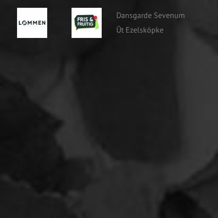
Dansgarde Sevenum
Ût Ezelsköpke