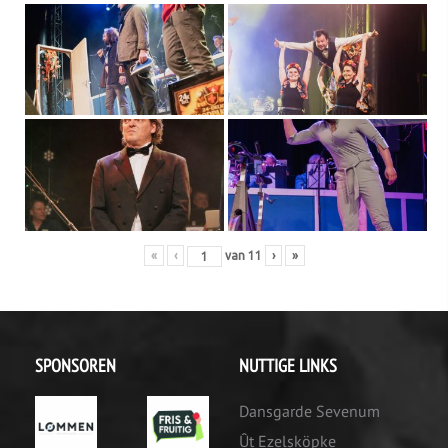
«
‹
van
11
›
»
SPONSOREN
NUTTIGE LINKS
Dansgarde Sevenum
Ût Ezelsköpke