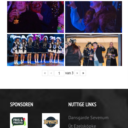
«
‹
van
3
›
»
SPONSOREN
NUTTIGE LINKS
Dansgarde Sevenum
Ût Ezelsköpke