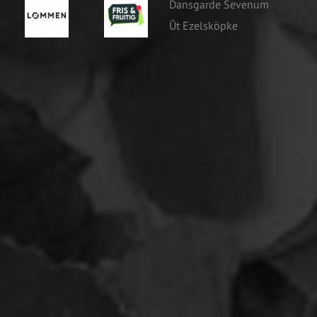
Dansgarde Sevenum
Mascotte
Ût Ezelsköpke